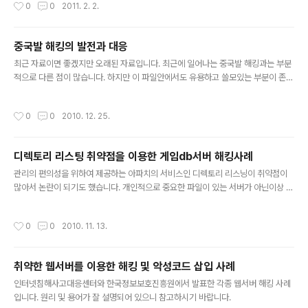
작성시간
0
0
2011. 2. 2.
html에 인젝션 해서 불러온다. 클라이언트의 파일을 실행할 수 있다. 4. 참고 자료 ht
tp://www.boannews.com/media/view.asp?page=1&idx=24698&sear
ch=&find=&kind=1 http://www.exploit-db.com/exploits/16071/ http://
중국발 해킹의 발전과 대응
kjcc2.tistory.com/898
글 내용
최근 자료이면 좋겠지만 오래된 자료입니다. 최근에 일어나는 중국발 해킹과는 부분
적으로 다른 점이 많습니다. 하지만 이 파일안에서도 유용하고 쓸모있는 부분이 존재
합니다. 예전과 비슷한 부분도 다른점 만큼이나 많기 때문입니다. 참고용 문서로 보
시면 좋을 것 같습니다.
작성시간
0
0
2010. 12. 25.
디렉토리 리스팅 취약점을 이용한 게임db서버 해킹사례
글 내용
관리의 편의성을 위하여 제공하는 아파치의 서비스인 디렉토리 리스닝이 취약점이
많아서 논란이 되기도 했습니다. 개인적으로 중요한 파일이 있는 서버가 아닌이상 저
는 리스닝을 자주 쓰는 편입니다.(ftp 접속없이 디렉토리 구조 파악이 가능합니다.)
그런데 이것이 익명으로도 접속을 할 수 있기 때문에가 문제인 것이지요. 실제로 웹
작성시간
0
0
2010. 11. 13.
쉘이 설치된 서버를 찾기 위해서 구글에서 디렉토리 리스닝 검색을 통하여 알아내기
도 합니다. 대부분의 중요 게임서버에서는 디렉토리 리스닝을 끄고 있는데, 끄지 않
은 몇몇 서버가 해킹당한 사례를 잘 정리한 흥미있는 PDF 파일입니다.
취약한 웹서버를 이용한 해킹 및 악성코드 삽입 사례
글 내용
인터넷침해사고대응센터와 한국정보보호진흥원에서 발표한 각종 웹서버 해킹 사례
입니다. 원리 및 용어가 잘 설명되어 있으니 참고하시기 바랍니다.