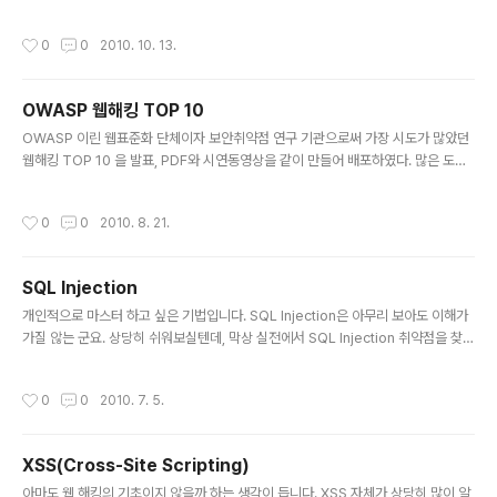
작성시간
0
0
2010. 10. 13.
OWASP 웹해킹 TOP 10
글 내용
OWASP 이린 웹표준화 단체이자 보안취약점 연구 기관으로써 가장 시도가 많았던
웹해킹 TOP 10 을 발표, PDF와 시연동영상을 같이 만들어 배포하였다. 많은 도움
이 되길 바랍니다. :) 동영상 보러가기 ( http://i2sec.co.kr/board/view.php?&
bbs_id=community_01&page=&doc_num=11 )
작성시간
0
0
2010. 8. 21.
SQL Injection
글 내용
개인적으로 마스터 하고 싶은 기법입니다. SQL Injection은 아무리 보아도 이해가
가질 않는 군요. 상당히 쉬워보실텐데, 막상 실전에서 SQL Injection 취약점을 찾는
것이 어렵습니다. 요즘은 자동화 툴도 있는데 한국사이트에서 적용할 수 있는 툴은
별로 없는 것 같더라구요. 서버가 ASP가 아니거나, 에러메세지를 보여주지 않는 다
작성시간
0
0
2010. 7. 5.
면 상당히 낭패입니다.
XSS(Cross-Site Scripting)
글 내용
아마도 웹 해킹의 기초이지 않을까 하는 생각이 듭니다. XSS 자체가 상당히 많이 알