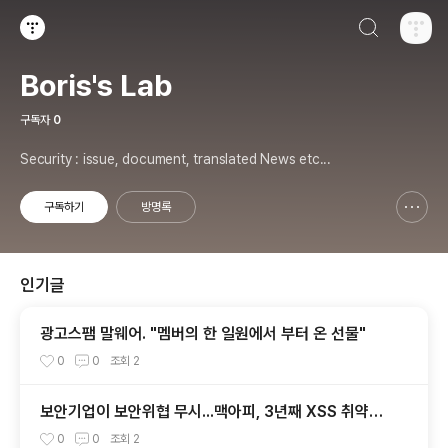
검색하기
티스토리
Boris's Lab
구독자
0
Security : issue, document, translated News etc...
구독하기
방명록
신고하기 레이어
열기
인기글
광고스팸 말웨어. "멤버의 한 일원에서 부터 온 선물"
0
0
조회
2
보안기업이 보안위협 무시...맥아피, 3년째 XSS 취약점
방관
0
0
조회
2