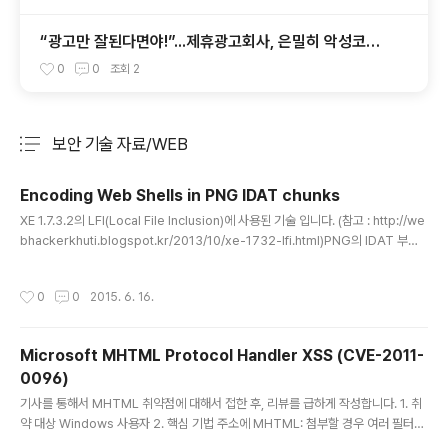
“광고만 잘된다면야!”...제휴광고회사, 은밀히 악성코드
허용
0
0
조회
2
보안 기술 자료/WEB
분류 전체보기
주요 글 목록
Encoding Web Shells in PNG IDAT chunks
글 내용
XE 1.7.3.2의 LFI(Local File Inclusion)에 사용된 기술 입니다. (참고 : http://we
bhackerkhuti.blogspot.kr/2013/10/xe-1732-lfi.html)PNG의 IDAT 부분
에 웹셀코드를 삽입한 뒤, 나중에 PHP 형식으로 로드하면 웹쉘로 사용할 수 있습니
다. 정상적인 사진파일처럼 인식하기 때문에 이미지 라이브러리에서도 에러없이 사
작성시간
0
0
2015. 6. 16.
용 가능합니다.웹쉘 코드를 이미지 코드속에 숨기고 싶을 때 참고하시기 바랍니다.
원본 : https://www.idontplaydarts.com/2012/06/encoding-web-shells
-in-png-idat-chunks/
Microsoft MHTML Protocol Handler XSS (CVE-2011-
0096)
글 내용
기사를 통해서 MHTML 취약점에 대해서 접한 후, 리뷰를 급하게 작성합니다. 1. 취
약 대상 Windows 사용자 2. 핵심 기법 주소에 MHTML: 첨부할 경우 여러 필터링
통과 가능 3. 응용 or content-type의 대한 보안이 있는 경우 따로 파일에 저장 후