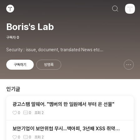
검색하기
티스토리
Boris's Lab
구독자
0
Security : issue, document, translated News etc...
구독하기
방명록
신고하기 레이어
열기
인기글
광고스팸 말웨어. "멤버의 한 일원에서 부터 온 선물"
0
0
조회
2
보안기업이 보안위협 무시...맥아피, 3년째 XSS 취약점
방관
0
0
조회
2