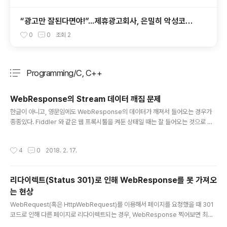
“광고만 잘된다면야!”...제휴광고회사, 은밀히 악성코드
허용
0
0
조회
2
Programming/C, C++
분류 전체보기
주요 글 목록
WebResponse의 Stream 데이터 깨짐 문제
글 내용
한글이 아니고, 영문임에도 WebResponse의 데이터가 깨져서 들어오는 경우가
종종있다. Fiddler 와 같은 웹 프록시툴을 켜둔 상태일 때는 잘 들어오는 것으로 보
아, 헤더상의 문제는 아닌 것을 알 수 있다. 원인은 압축된 채로 데이터가 전달되어 나
타나는 현상이다.대개 웹 응답데이터는 gzip 압축 상태로 전달되며 브라우저는 자동
작성시간
4
0
2018. 2. 17.
으로 이를 해제하여 렌더링하기 때문에 느끼지 못하지만, 코딩 환경에서는 엄격하게
구분 할 필요가 있다. 상대방의 서버 응답에 따라서 자동으로 처리해주기도 한다. 예)
HttpWebRequest u = new HttpWebRequest.CreateHttp("http://~~~");
리다이렉트(Status 301)로 인해 WebResponse를 못 가져오
u.AutomaticDecompression = DecompressionMethods.Deflat..
는 현상
글 내용
WebRequest(혹은 HttpWebRequest)를 이용해서 페이지를 요청했을 때 301
코드로 인해 다른 페이지로 리다이렉트되는 경우, WebResponse 찍어보면 최종
리다이렉트 된 페이지의 내용이 나타난다. 리다이렉트 이전에 나타나는 페이지 내용