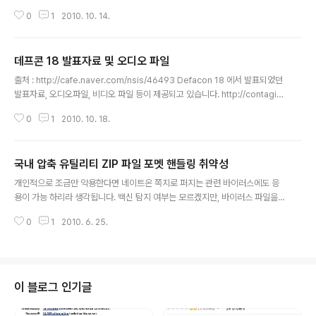
이 되었으면 좋겠습니다.
0
1
2010. 10. 14.
데프콘 18 발표자료 및 오디오 파일
글 내용
출처 : http://cafe.naver.com/nsis/46493 Defacon 18 에서 발표되었던
발표자료, 오디오파일, 비디오 파일 등이 제공되고 있습니다. http://contagio
dump.blogspot.com/2010/09/defcon-18-audio-in-mp3-files.htm
0
1
2010. 10. 18.
l 발표 자료들 : http://www.defcon.org/html/links/dc-archives/dc-18
-archive.html TRACK 1 Track-1_Perspectives_in_Cybersecurity_
and_Cyberwarfare_Max_Kelly Track 1 Meet the Feds - CSITCPIP
국내 압축 유틸리티 ZIP 파일 포멧 핸들링 취약성
Panel Track 1 DNS Systemic Vulnerabilities and Risk ..
글 내용
개인적으로 조금만 악용한다면 네이트온 쪽지로 퍼지는 관련 바이러스에도 응
용이 가능 하리라 생각됩니다. 백신 탐지 여부는 모르겠지만, 바이러스 파일을
실행시키는 Shell 코드를 zip 파일에 삽입해논 뒤 사용자도 모르게 해당 바이
0
1
2010. 6. 25.
러스파일이 실행되어 버리는 무시무시한 결과.. 압축프로그램 개발자가 발벗고
패치하지 않는다면 해당 프로그램을 쓰는 개인으로써는 속수무책.. 해결법이 간
단하니 개발자들이 반드시 패치할 것입니다. ( 출처 : http://hkpco.kr/adviso
ry/zip/ )
이 블로그 인기글